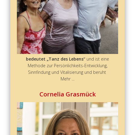
– T
d
Leb
bedeutet „Tanz des Lebens“
und ist eine
Methode zur Persönlichkeits-Entwicklung,
Sinnfindung und Vitalisierung und beruht
Mehr ...
Cornelia Grasmück