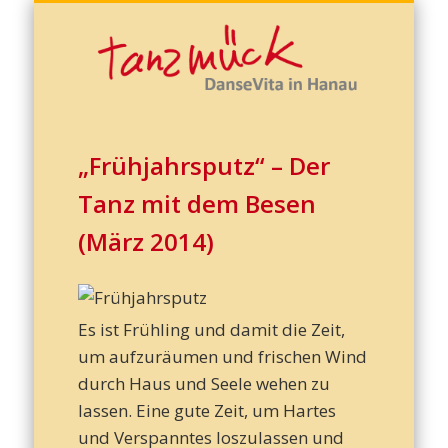
Kreatives Schreiben
Cornelia Grasmück
Zu Hause tanzen!
DanseVita
Termine
Kontakt
Galerie
Start
Corn
Gras
„Frühjahrsputz“ – Der
Tanz mit dem Besen
(März 2014)
Es ist Frühling und damit die Zeit,
Dans
um aufzuräumen und frischen Wind
durch Haus und Seele wehen zu
lassen. Eine gute Zeit, um Hartes
und Verspanntes loszulassen und