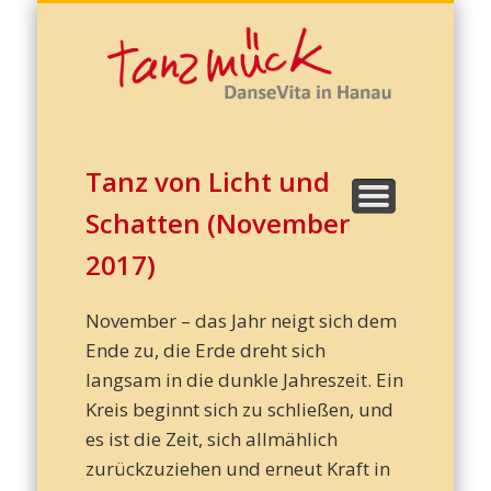
Kreatives Schreiben
Cornelia Grasmück
Zu Hause tanzen!
DanseVita
Termine
Kontakt
Galerie
Start
Corn
Gras
Tanz von Licht und
Schatten (November
2017)
November – das Jahr neigt sich dem
Ende zu, die Erde dreht sich
Dans
langsam in die dunkle Jahreszeit. Ein
Kreis beginnt sich zu schließen, und
es ist die Zeit, sich allmählich
zurückzuziehen und erneut Kraft in