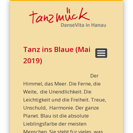
Kreatives Schreiben
Cornelia Grasmück
Zu Hause tanzen!
DanseVita
Termine
Kontakt
Galerie
Start
Corn
Gras
Tanz ins Blaue (Mai
2019)
Der
Himmel, das Meer. Die Ferne, die
Weite, die Unendlichkeit. Die
Leichtigkeit und die Freiheit. Treue,
Dans
Unschuld, Harmonie. Der ganze
Planet. Blau ist die absolute
Lieblingsfarbe der meisten
Menschen. Sie steht für vieles, was