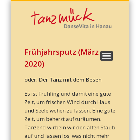
Kreatives Schreiben
Cornelia Grasmück
Zu Hause tanzen!
DanseVita
Termine
Kontakt
Galerie
Start
Corn
Gras
Frühjahrsputz (März
2020)
oder: Der Tanz mit dem Besen
Es ist Frühling und damit eine gute
Zeit, um frischen Wind durch Haus
Dans
und Seele wehen zu lassen. Eine gute
Zeit, um beherzt aufzuräumen.
Tanzend wirbeln wir den alten Staub
auf und lassen los, was nicht mehr